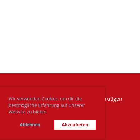
© MFG-Frutigen - Modellfluggruppe Frutigen
Wir verwenden Cookies, um dir die
bestmögliche Erfahrung auf unserer
Website zu bieten.
Impressum
/
Datenschutz
Ablehnen
Akzeptieren