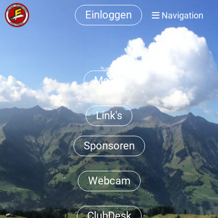
Einloggen
Navigation
Meteo
Link's
Sponsoren
Webcam
ClubDesk